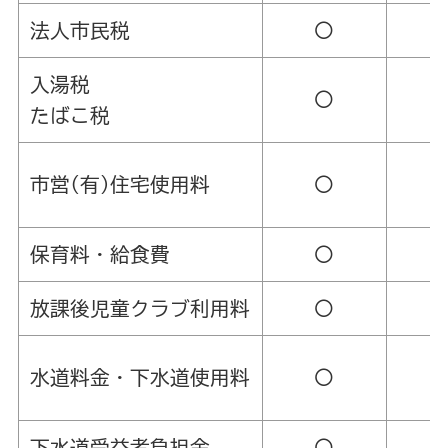
法人市民税
〇
入湯税
〇
たばこ税
市営(有)住宅使用料
〇
保育料・給食費
〇
放課後児童クラブ利用料
〇
水道料金・下水道使用料
〇
下水道受益者負担金
〇