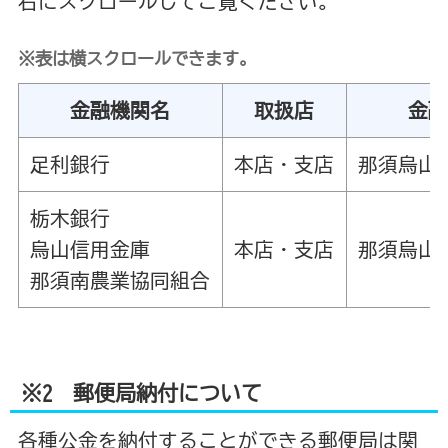
右にスクロールしてご覧ください。
※表は横スクロールできます。
金融機関名
取扱店
金
足利銀行
本店・支店
那須烏山
栃木銀行
烏山信用金庫
本店・支店
那須烏山
那須南農業協同組合
※2 郵便局納付について
各種公金を納付することができる郵便局は
関