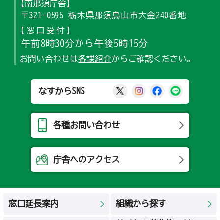
【南那須庁舎】
〒321-0595 栃木県那須烏山市大金240番地
【窓口受付】
午前8時30分から午後5時15分
お問い合わせは
各課紹介
からご確認ください。
那須烏山市公式X
那須烏山市公式Ins
那須烏山市公式
那須烏山
なすからSNS
各種お問い合わせ
庁舎へのアクセス
窓口延長案内
組織から探す