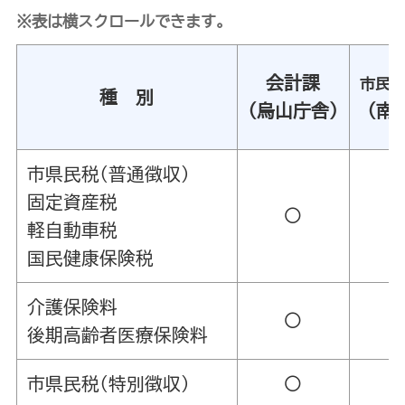
※表は横スクロールできます。
会計課
市民
種 別
(烏山庁舎)
(南
市県民税(普通徴収)
固定資産税
〇
軽自動車税
国民健康保険税
介護保険料
〇
後期高齢者医療保険料
市県民税(特別徴収)
〇