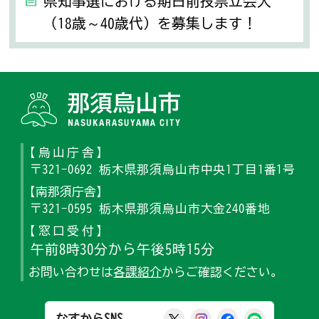
県知事選における期日前投票立会人
（18歳～40歳代）を募集します！
那須烏山
【烏山庁舎】
〒321-0692 栃木県那須烏山市中央1丁目1番1号
【南那須庁舎】
〒321-0595 栃木県那須烏山市大金240番地
【窓口受付】
午前8時30分から午後5時15分
お問い合わせは
各課紹介
からご確認ください。
那須烏山市公式X
那須烏山市公式Ins
那須烏山市公式
那須烏山
なすからSNS