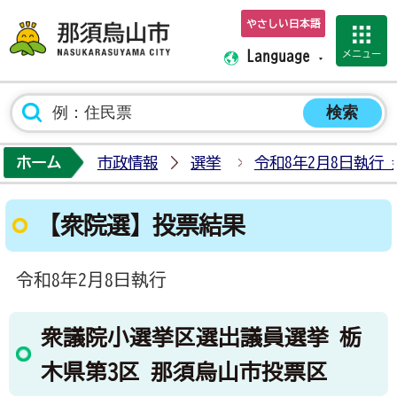
やさしい日本語
那須烏山市ホーム
メニュー
Language
ホーム
市政情報
選挙
令和8年2月8日執行
【衆院選】投票結果
令和8年2月8日執行
衆議院小選挙区選出議員選挙 栃
木県第3区 那須烏山市投票区