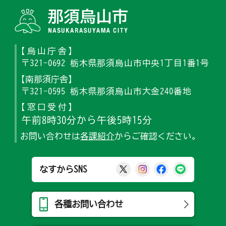
那須烏山
【烏山庁舎】
〒321-0692 栃木県那須烏山市中央1丁目1番1号
【南那須庁舎】
〒321-0595 栃木県那須烏山市大金240番地
【窓口受付】
午前8時30分から午後5時15分
お問い合わせは
各課紹介
からご確認ください。
那須烏山市公式X
那須烏山市公式Ins
那須烏山市公式
那須烏山
なすからSNS
各種お問い合わせ