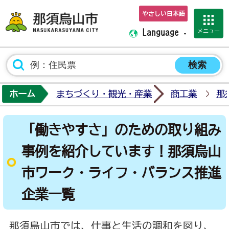
やさしい日本語
那須烏山市ホーム
メニュー
Language
ホーム
まちづくり・観光・産業
商工業
那
「働きやすさ」のための取り組み
事例を紹介しています！那須烏山
市ワーク・ライフ・バランス推進
企業一覧
那須烏山市では、仕事と生活の調和を図り、