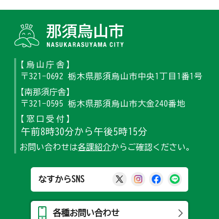
那須烏山
【烏山庁舎】
〒321-0692 栃木県那須烏山市中央1丁目1番1号
【南那須庁舎】
〒321-0595 栃木県那須烏山市大金240番地
【窓口受付】
午前8時30分から午後5時15分
お問い合わせは
各課紹介
からご確認ください。
那須烏山市公式X
那須烏山市公式Ins
那須烏山市公式
那須烏山
なすからSNS
各種お問い合わせ