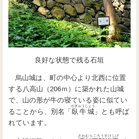
良好な状態で残る石垣
烏山城は、町の中心より北西に位置
する八高山（206ｍ）に築かれた山城
で、山の形が牛の寝ている姿に似てい
がぎゅうじょう
ることから、別名「
臥牛城
」とも呼ば
れています。
さわむらごろうすけ
しげ