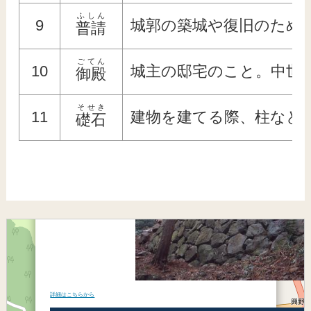
ふしん
9
城郭の築城や復旧のため
普請
ごてん
10
城主の邸宅のこと。中世
御殿
そせき
11
建物を建てる際、柱など
礎石
×
烏山城跡
詳細はこちらから