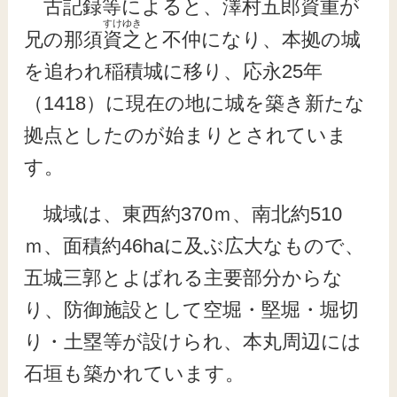
古記録等によると、
澤村五郎資
重
が
すけゆき
兄の那須
資之
と不仲になり、本拠の城
を追われ稲積城に移り、応永25年
（1418）に現在の地に城を築き新たな
拠点としたのが始まりとされていま
す。
城域は、東西約370ｍ、南北約510
ｍ、面積約46haに及ぶ広大なもので、
五城三郭とよばれる主要部分からな
り、防御施設として空堀・堅堀・堀切
り・土塁等が設けられ、本丸周辺には
石垣も築かれています。