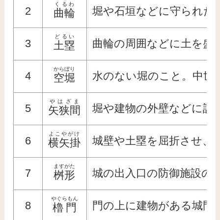
くるわ
2
堀や石垣などに守られた
曲輪
どるい
3
曲輪の周囲などに土を盛
土塁
からぼり
4
水のない堀のこと。中世
空堀
やはざま
5
堀や建物の外壁などに設
矢狭間
よこやがけ
6
城壁や土塁を屈折させ、
横矢掛
ますがた
7
城の出入口の防御施設の
桝形
やぐらもん
8
門の上に建物がある城門
櫓門