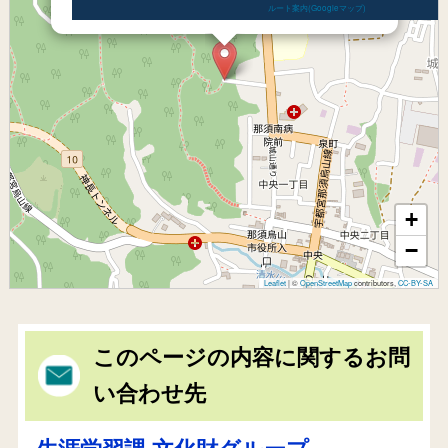
ルート案内(Googleマップ)
+
−
Leaflet
|
©
OpenStreetMap
contributors,
CC-BY-SA
このページの内容に関するお問
い合わせ先