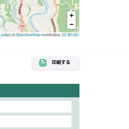
+
−
Leaflet
|
©
OpenStreetMap
contributors,
CC-BY-SA
印刷する