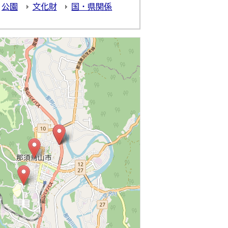
公園
文化財
国・県関係