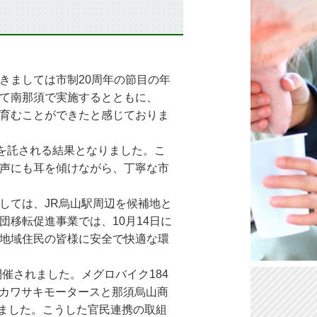
きましては市制20周年の節目の年
て南那須で実施するとともに、
育むことができたと感じておりま
を託される結果となりました。こ
声にも耳を傾けながら、丁寧な市
しては、JR烏山駅周辺を候補地と
移転促進事業では、10月14日に
地域住民の皆様に安全で快適な環
催されました。メグロバイク184
たカワサキモータースと那須烏山商
れました。こうした官民連携の取組