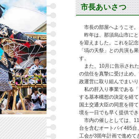
市長あいさつ
市長の部屋へようこそ。
昨年は、那須烏山市にとっ
を迎えました。これを記念
「塙の天祭」との共演も果
す。
また、10月に告示された
の信任を真摯に受け止め、
政運営に取り組んでまいり
私の肝入り事業である「防
する基本構想の決定を経て
国土交通大臣の同意を得て
境を一日でも早く提供でき
市内の催しとしては、11
台を含むオートバイ465
工会が3箇年計画で進めて