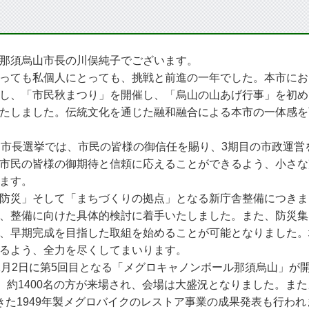
那須烏山市長の川俣純子でございます。
ても私個人にとっても、挑戦と前進の一年でした。本市にお
し、「市民秋まつり」を開催し、「烏山の山あげ行事」を初め
たしました。伝統文化を通じた融和融合による本市の一体感を
市長選挙では、市民の皆様の御信任を賜り、3期目の市政運営
市民の皆様の御期待と信頼に応えることができるよう、小さな
ます。
災」そして「まちづくりの拠点」となる新庁舎整備につきま
、整備に向けた具体的検討に着手いたしました。また、防災集団
、早期完成を目指した取組を始めることが可能となりました。
るよう、全力を尽くしてまいります。
月2日に第5回目となる「メグロキャノンボール那須烏山」が開
台、約1400名の方が来場され、会場は大盛況となりました。ま
きた1949年製メグロバイクのレストア事業の成果発表も行わ