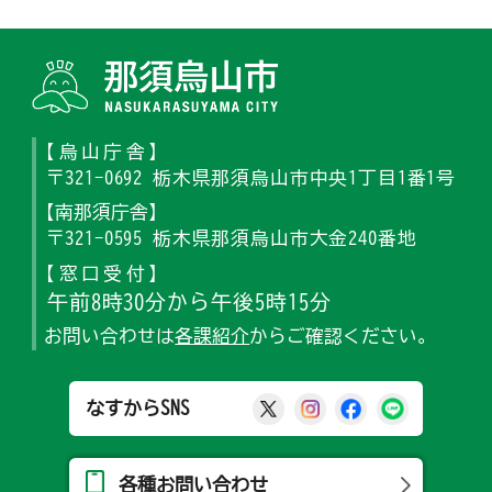
那須烏山
【烏山庁舎】
〒321-0692 栃木県那須烏山市中央1丁目1番1号
【南那須庁舎】
〒321-0595 栃木県那須烏山市大金240番地
【窓口受付】
午前8時30分から午後5時15分
お問い合わせは
各課紹介
からご確認ください。
那須烏山市公式X
那須烏山市公式Ins
那須烏山市公式
那須烏山
なすからSNS
各種お問い合わせ