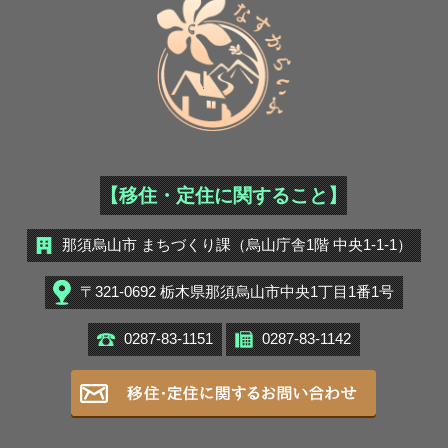
【移住・定住に関すること】
那須烏山市 まちづくり課（烏山庁舎1階 中央1-1-1）
〒321-0692 栃木県那須烏山市中央1丁目1番1号
0287-83-1151
0287-83-1142
移住・定住