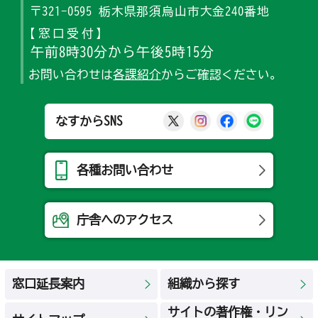
〒321-0595 栃木県那須烏山市大金240番地
【窓口受付】
午前8時30分から午後5時15分
お問い合わせは
各課紹介
からご確認ください。
那須烏山市公式X
那須烏山市公式Ins
那須烏山市公式
那須烏山
なすからSNS
各種お問い合わせ
庁舎へのアクセス
窓口延長案内
組織から探す
サイトの著作権・リン