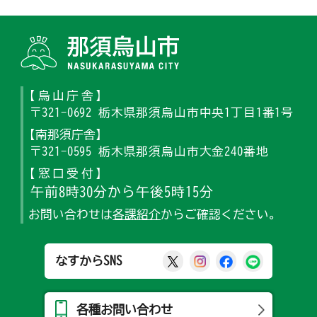
那須烏山
【烏山庁舎】
〒321-0692 栃木県那須烏山市中央1丁目1番1号
【南那須庁舎】
〒321-0595 栃木県那須烏山市大金240番地
【窓口受付】
午前8時30分から午後5時15分
お問い合わせは
各課紹介
からご確認ください。
那須烏山市公式X
那須烏山市公式Ins
那須烏山市公式
那須烏山
なすからSNS
各種お問い合わせ