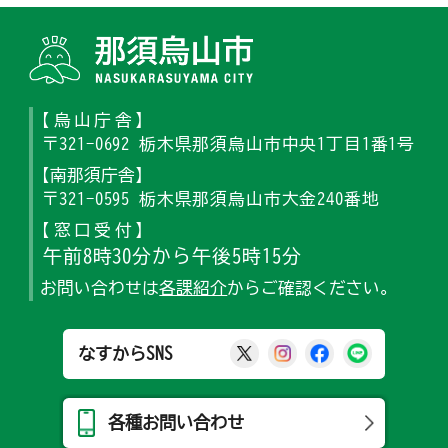
那須烏山
【烏山庁舎】
〒321-0692 栃木県那須烏山市中央1丁目1番1号
【南那須庁舎】
〒321-0595 栃木県那須烏山市大金240番地
【窓口受付】
午前8時30分から午後5時15分
お問い合わせは
各課紹介
からご確認ください。
那須烏山市公式X
那須烏山市公式Ins
那須烏山市公式
那須烏山
なすからSNS
各種お問い合わせ