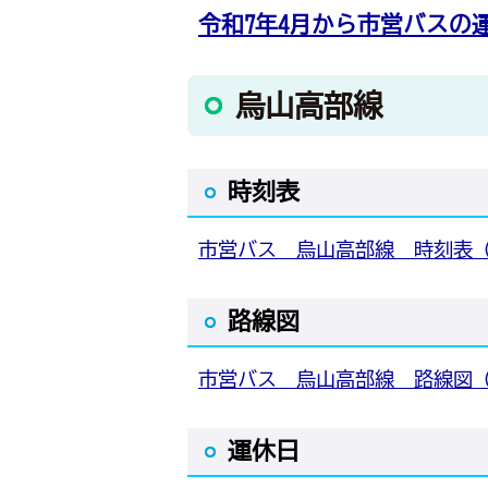
令和7年4月から市営バスの
烏山高部線
時刻表
市営バス 烏山高部線 時刻表（
路線図
市営バス 烏山高部線 路線図（
運休日