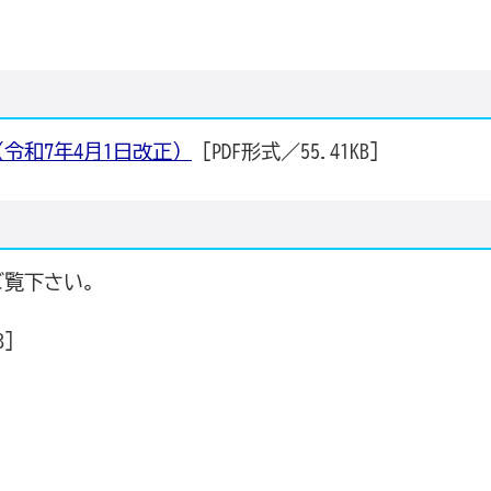
令和7年4月1日改正）
[PDF形式／55.41KB]
ご覧下さい。
B]