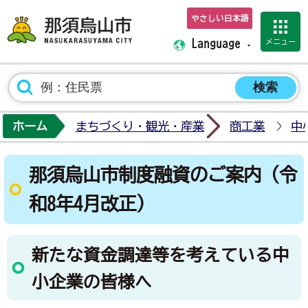
やさしい日本語
那須烏山市ホーム
メニュー
Language
ホーム
まちづくり・観光・産業
商工業
中
那須烏山市制度融資のご案内（令
和8年4月改正）
新たな資金調達等を考えている中
小企業の皆様へ