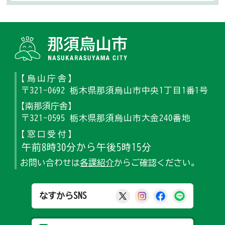
那須烏山
【烏山庁舎】
〒321-0692 栃木県那須烏山市中央1丁目1番1号
【南那須庁舎】
〒321-0595 栃木県那須烏山市大金240番地
【窓口受付】
午前8時30分から午後5時15分
お問い合わせは
各課紹介
からご確認ください。
那須烏山市公式X
那須烏山市公式Ins
那須烏山市公式
那須烏山
なすからSNS