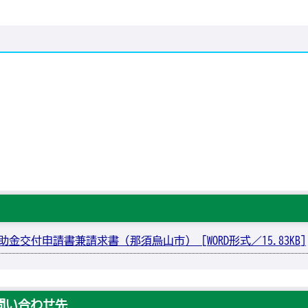
ー内
交付申請書兼請求書（那須烏山市） [WORD形式／15.83KB]
問い合わせ先