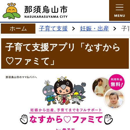
ホーム
子育て支援
妊娠・出産
子
子育て支援アプリ「なすから
♡ファミて」