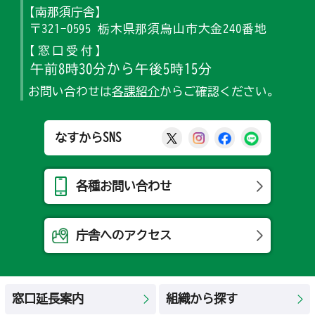
【南那須庁舎】
〒321-0595 栃木県那須烏山市大金240番地
【窓口受付】
午前8時30分から午後5時15分
お問い合わせは
各課紹介
からご確認ください。
那須烏山市公式X
那須烏山市公式Ins
那須烏山市公式
那須烏山
なすからSNS
各種お問い合わせ
庁舎へのアクセス
窓口延長案内
組織から探す