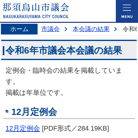
ホーム
市議会
本会議の結果
令和
令和6年市議会本会議の結果
定例会・臨時会の結果を掲載していま
す。
掲載は年単位です。
12月定例会
12月定例会
[PDF形式／284.19KB]