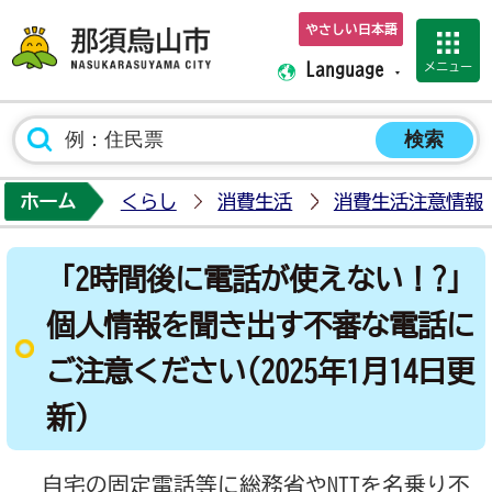
やさしい日本語
那須烏山市ホーム
メニュー
Language
ホーム
くらし
消費生活
消費生活注意情報
「2時間後に電話が使えない！?」
個人情報を聞き出す不審な電話に
ご注意ください(2025年1月14日更
新)
自宅の固定電話等に総務省やNTTを名乗り不