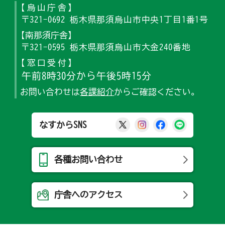
【烏山庁舎】
〒321-0692 栃木県那須烏山市中央1丁目1番1号
【南那須庁舎】
〒321-0595 栃木県那須烏山市大金240番地
【窓口受付】
午前8時30分から午後5時15分
お問い合わせは
各課紹介
からご確認ください。
那須烏山市公式X
那須烏山市公式Ins
那須烏山市公式
那須烏山
なすからSNS
各種お問い合わせ
庁舎へのアクセス