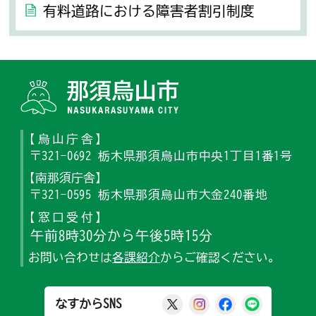
有料道路における障害者割引制度
那須烏山
【烏山庁舎】
〒321-0692 栃木県那須烏山市中央1丁目1番1号
【南那須庁舎】
〒321-0595 栃木県那須烏山市大金240番地
【窓口受付】
午前8時30分から午後5時15分
お問い合わせは
各課紹介
からご確認ください。
那須烏山市公式X
那須烏山市公式Ins
那須烏山市公式
那須烏山
なすからSNS