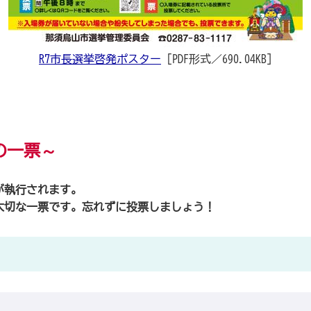
R7市長選挙啓発ポスター
[PDF形式／690.04KB]
の一票～
が執行されます。
切な一票です。忘れずに投票しましょう！