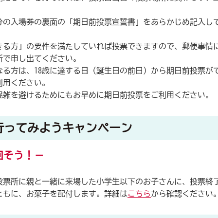
分の入場券の裏面の「期日前投票宣誓書」をあらかじめ記入し
きる方」の要件を満たしていれば投票できますので、郵便事情
所で申し出てください。
歳になる方は、18歳に達する日（誕生日の前日）から期日前投票
利用ください。
混雑を避けるためにもお早めに期日前投票をご利用ください。
行ってみようキャンペーン
回そう！－
票所に親と一緒に来場した小学生以下のお子さんに、投票終
ともに、お菓子を配付します。詳細は
こちら
から確認ください