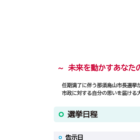
～
未来を動かすあなた
任期満了に伴う那須烏山市長選挙
市政に対する自分の思いを届ける大
選挙日程
告示日