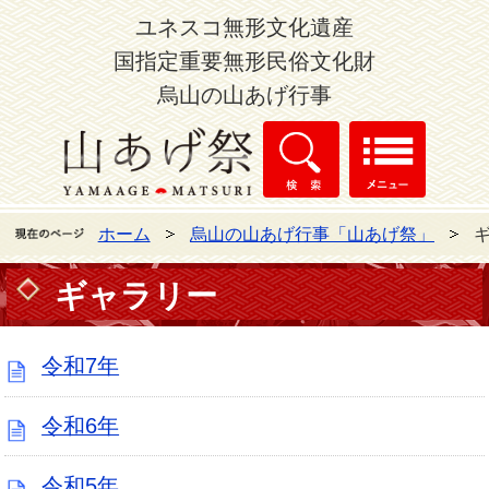
ユネスコ無形文化遺産
国指定重要無形民俗文化財
烏山の山あげ行事
検索
メニ
山あげ祭
ホーム
烏山の山あげ行事「山あげ祭」
ギャラリー
令和7年
令和6年
令和5年