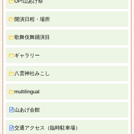
UP!山あげ祭
開演日程・場所
歌舞伎舞踊演目
ギャラリー
八雲神社みこし
multilingual
山あげ会館
交通アクセス（臨時駐車場）