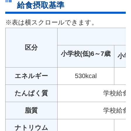
給食摂取基準
※表は横スクロールできます。
区分
小学校(低)6～7歳
小学
エネルギー
530kcal
たんぱく質
学校給食
脂質
学校給食
ナトリウム