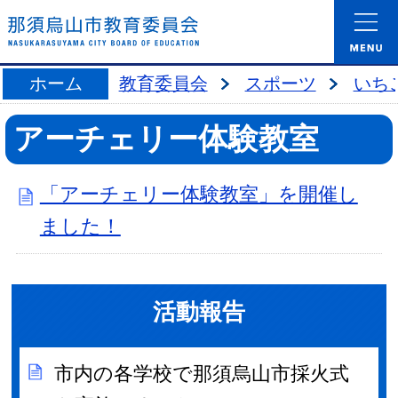
ホーム
教育委員会
スポーツ
いち
アーチェリー体験教室
「アーチェリー体験教室」を開催し
ました！
活動報告
市内の各学校で那須烏山市採火式