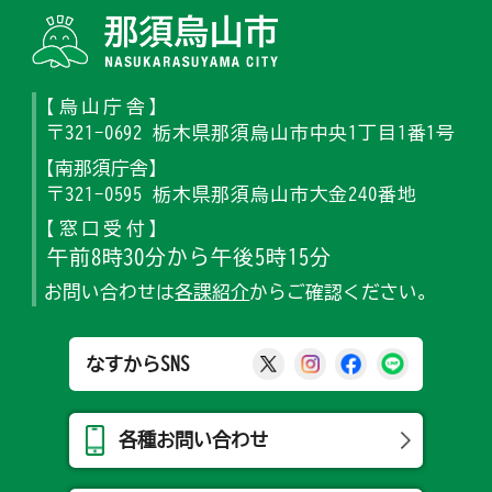
那須烏山
【烏山庁舎】
〒321-0692 栃木県那須烏山市中央1丁目1番1号
【南那須庁舎】
〒321-0595 栃木県那須烏山市大金240番地
【窓口受付】
午前8時30分から午後5時15分
お問い合わせは
各課紹介
からご確認ください。
那須烏山市公式X
那須烏山市公式Ins
那須烏山市公式
那須烏山
なすからSNS
各種お問い合わせ