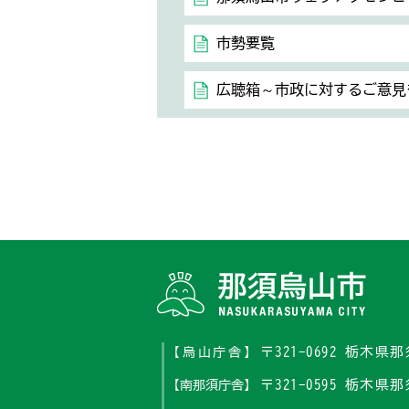
市勢要覧
広聴箱～市政に対するご意見
〒321-0692 栃木
【烏山庁舎】
〒321-0595 栃木
【南那須庁舎】