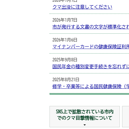
2026年7月7日
クマ出没に注意してください
2026年1月7日
市が発行する文書の文字が標準化さ
2026年1月6日
マイナンバーカードの健康保険証利
2025年9月8日
国民年金の種別変更手続きを忘れず
2025年8月21日
修学・卒業等による国民健康保険（
2024年9月2日
インボイス制度への対応
SNS上で拡散されている市内
でのクマ目撃情報について
2023年6月21日
水源地域の森林の保全について