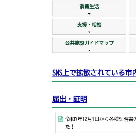
消費生活
2023年4月14日
那須烏山市パートナーシップ宣誓制
支援・相談
2022年6月8日
マイナンバーカードを作りましょう
公共施設ガイドマップ
2022年6月8日
市内企業・団体・自治会等へのマイ
SNS上で拡散されている
2022年4月1日
コンビニ交付が始まりました（令和4
2021年5月12日
届出・証明
国民年金保険料の産前産後期間の免
2021年3月12日
令和7年12月1日から各種証明
マイナンバーカード「電子証明書」
た！