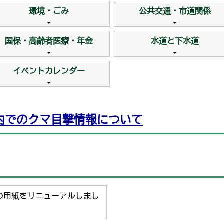
環境・ごみ
公共交通・市道関係
度
国保・高齢者医療・年金
水道と下水道
！
イベントカレンダー
ナンバーカード出張申請支援
市内でのクマ目撃情報について
年4月1日開始）
除制度
書の用紙をリニューアルしまし
の更新