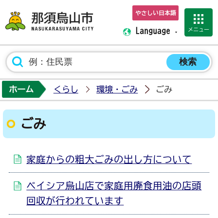
やさしい日本語
那須烏山市ホーム
メニュー
Language
ホーム
くらし
環境・ごみ
ごみ
ごみ
家庭からの粗大ごみの出し方について
ベイシア烏山店で家庭用廃食用油の店頭
回収が行われています