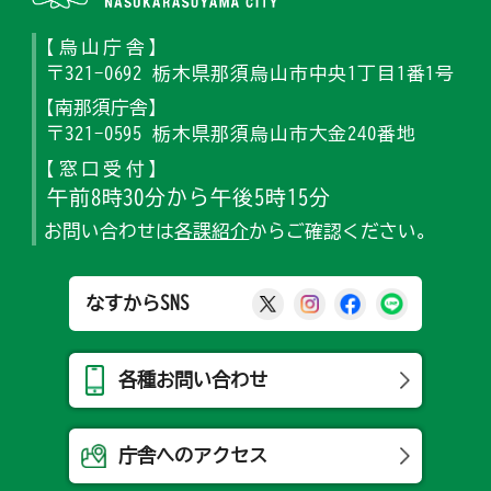
【烏山庁舎】
〒321-0692 栃木県那須烏山市中央1丁目1番1号
【南那須庁舎】
〒321-0595 栃木県那須烏山市大金240番地
【窓口受付】
午前8時30分から午後5時15分
お問い合わせは
各課紹介
からご確認ください。
那須烏山市公式X
那須烏山市公式Ins
那須烏山市公式
那須烏山
なすからSNS
各種お問い合わせ
庁舎へのアクセス