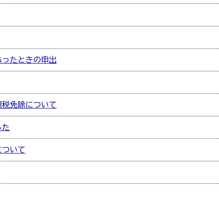
あったときの申出
課税免除について
した
について