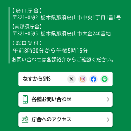
【烏山庁舎】
〒321-0692 栃木県那須烏山市中央1丁目1番1号
【南那須庁舎】
〒321-0595 栃木県那須烏山市大金240番地
【窓口受付】
午前8時30分から午後5時15分
お問い合わせは
各課紹介
からご確認ください。
那須烏山市公式X
那須烏山市公式Ins
那須烏山市公式
那須烏山
なすからSNS
各種お問い合わせ
庁舎へのアクセス