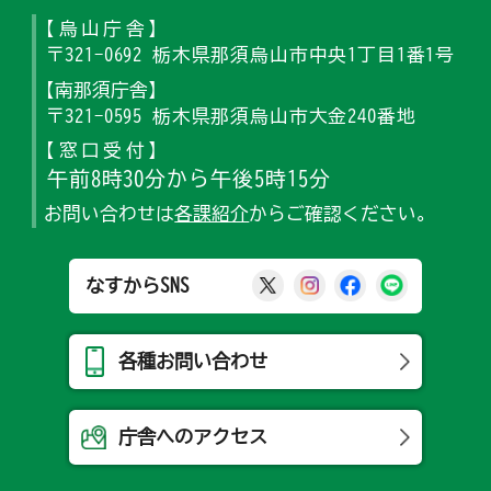
【烏山庁舎】
〒321-0692 栃木県那須烏山市中央1丁目1番1号
【南那須庁舎】
〒321-0595 栃木県那須烏山市大金240番地
【窓口受付】
午前8時30分から午後5時15分
お問い合わせは
各課紹介
からご確認ください。
那須烏山市公式X
那須烏山市公式Ins
那須烏山市公式
那須烏山
なすからSNS
各種お問い合わせ
庁舎へのアクセス