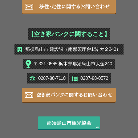
移住・定住
【空き家バンクに関すること】
那須烏山市 建設課（南那須庁舎1階 大金240）
〒321-0595 栃木県那須烏山市大金240
0287-88-7118
0287-88-0572
空き家バン
那須烏山市観光協会