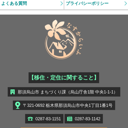
よくある質問
プライバシーポリシー
【移住者】 小久保 喜美代さん・晃さん
2024年1月5日
なすから特派員が暮らしの様子を発信中！
2023年12月21日
田舎暮らしの本Webで紹介されました！
【移住・定住に関すること】
2023年12月20日
移住ポータルサイト「縁結び大学」に紹介され
那須烏山市 まちづくり課（烏山庁舎1階 中央1-1-1）
ました
〒321-0692 栃木県那須烏山市中央1丁目1番1号
2023年10月4日
0287-83-1151
0287-83-1142
【Uターン】 オネル イナンさん・暁子さん