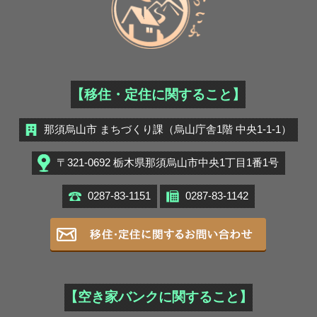
【移住・定住に関すること】
那須烏山市 まちづくり課（烏山庁舎1階 中央1-1-1）
〒321-0692 栃木県那須烏山市中央1丁目1番1号
0287-83-1151
0287-83-1142
移住・定住
【空き家バンクに関すること】