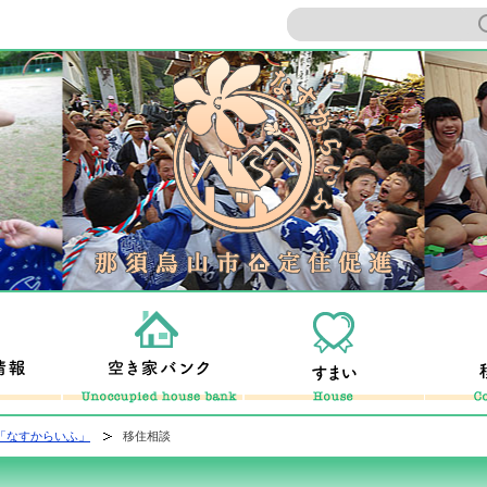
ームページ
那須烏山市定
ってどんなとこ？
暮らしの情報
空き家バンク
すまい
「なすからいふ」
移住相談