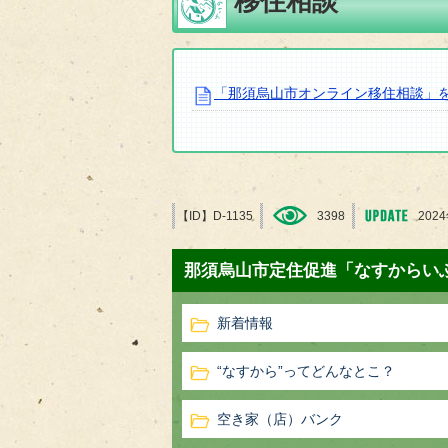
移住相談
「那須烏山市オンライン移住相談」
【ID】
D-1135
3398
202
那須烏山市定住促進「なすからい
新着情報
“なすから”ってどんなとこ？
空き家（店）バンク