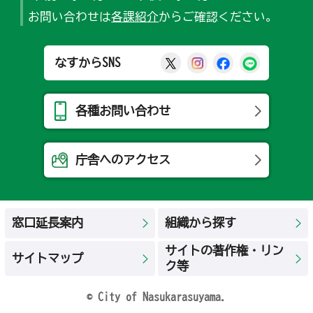
お問い合わせは
各課紹介
からご確認ください。
那須烏山市公式X
那須烏山市公式Ins
那須烏山市公式
那須烏山
なすからSNS
各種お問い合わせ
庁舎へのアクセス
窓口延長案内
組織から探す
サイトの著作権・リン
サイトマップ
ク等
© City of Nasukarasuyama.