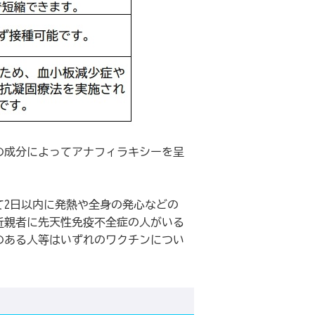
の成分によってアナフィラキシーを呈
て2日以内に発熱や全身の発心などの
近親者に先天性免疫不全症の人がいる
のある人等はいずれのワクチンについ