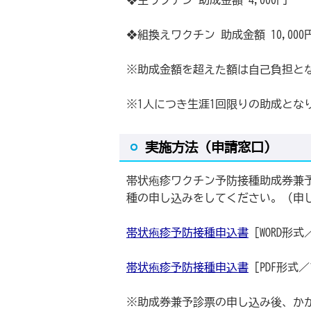
❖生ワクチン 助成金額 4,000円
❖組換えワクチン 助成金額 10,000
※助成金額を超えた額は自己負担と
※1人につき生涯1回限りの助成とな
実施方法（申請窓口）
帯状疱疹ワクチン予防接種助成券兼
種の申し込みをしてください。（申
帯状疱疹予防接種申込書
[WORD形式／2
帯状疱疹予防接種申込書
[PDF形式／10
※助成券兼予診票の申し込み後、か