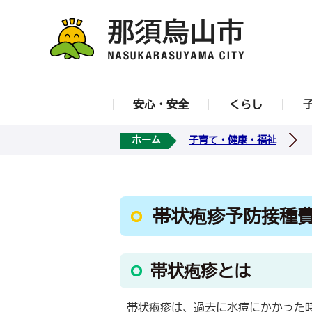
安心・安全
くらし
ホーム
子育て・健康・福祉
帯状疱疹予防接種
帯状疱疹とは
帯状疱疹は、過去に水痘にかかった