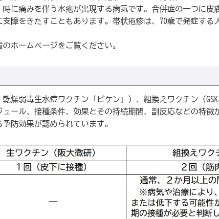
、時に痛みを伴う水疱が出現する病気です。合併症の一つに皮
に支障をきたすこともあります。帯状疱疹は、70歳で発症する
省のホームページをご覧ください。
乾燥弱毒生水痘ワクチン「ビケン」）、組換えワクチン（GSK
ジュール、接種条件、効果とその持続期間、副反応などの特徴
る予防効果が認められています。