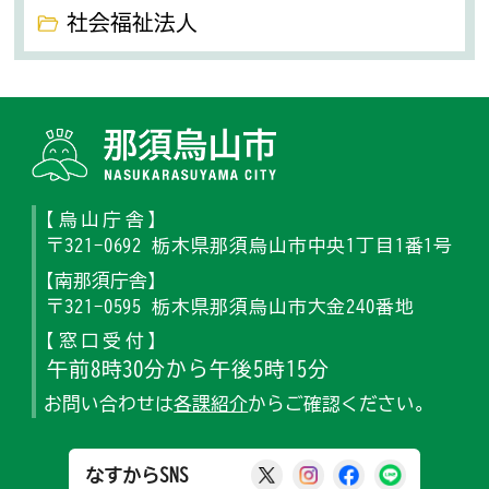
社会福祉法人
那須烏山
【烏山庁舎】
〒321-0692 栃木県那須烏山市中央1丁目1番1号
【南那須庁舎】
〒321-0595 栃木県那須烏山市大金240番地
【窓口受付】
午前8時30分から午後5時15分
お問い合わせは
各課紹介
からご確認ください。
那須烏山市公式X
那須烏山市公式Ins
那須烏山市公式
那須烏山
なすからSNS