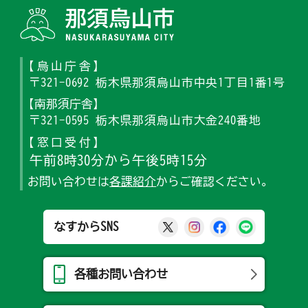
那須烏山
【烏山庁舎】
〒321-0692 栃木県那須烏山市中央1丁目1番1号
【南那須庁舎】
〒321-0595 栃木県那須烏山市大金240番地
【窓口受付】
午前8時30分から午後5時15分
お問い合わせは
各課紹介
からご確認ください。
那須烏山市公式X
那須烏山市公式Ins
那須烏山市公式
那須烏山
なすからSNS
各種お問い合わせ