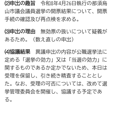
⑵申出の趣旨
令和8年4月26日執行の那須烏
山市議会議員選挙の開票
結果について、開票
手続の確認及び再点検を求める。
⑶申出の理由
無効票の扱いについて疑義が
あるため。（数え直しの申出）
⑷協議結果
異議申出の内容が公職選挙法に
定める「選挙の効力」又は
「当選の効力」に
関するものであるか定かでないため、本
日は
受理を保留し、引き続き精査することとし
た。なお、
受理の可否については、改めて選
挙管理委員会を開催し、
協議する予定であ
る。