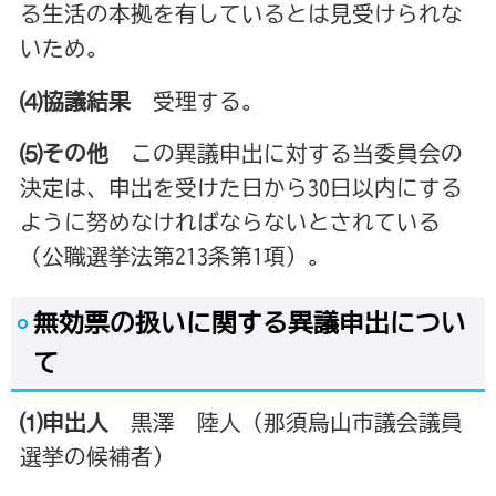
る生活の本拠を有しているとは見受けられな
いため。
⑷協議結果
受理する。
⑸その他
この異議申出に対する当委員会の
決定は、申出を受けた日
から30日以内にする
ように努めなければならないとされ
ている
（公職選挙法第213条第1項）。
無効票の扱いに関する異議申出につい
て
⑴申出人
黒澤 陸人（那須烏山市議会議員
選挙の候補者）