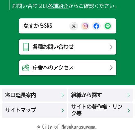
お問い合わせは
各課紹介
からご確認ください。
那須烏山市公式X
那須烏山市公式Ins
那須烏山市公式
那須烏山
なすからSNS
各種お問い合わせ
庁舎へのアクセス
窓口延長案内
組織から探す
サイトの著作権・リン
サイトマップ
ク等
© City of Nasukarasuyama.