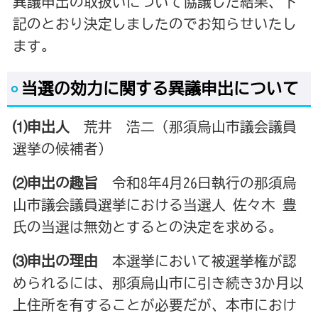
異議申出の取扱いについて協議した結果、下
記のとおり決定しましたのでお知らせいたし
ます。
当選の効力に関する異議申出について
⑴申出人
荒井 浩二（那須烏山市議会議員
選挙の候補者）
⑵申出の趣旨
令和8年4月26日執行の那須烏
山市議会議員選挙におけ
る当選人 佐々木 豊
氏の当選は無効とするとの決定を求
める。
⑶申出の理由
本選挙において被選挙権が認
められるには、那須烏山市に
引き続き3か月以
上住所を有することが必要だが、本市に
おけ