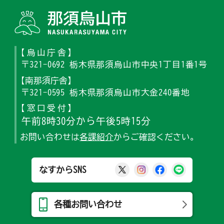
那須烏山
【烏山庁舎】
〒321-0692 栃木県那須烏山市中央1丁目1番1号
【南那須庁舎】
〒321-0595 栃木県那須烏山市大金240番地
【窓口受付】
午前8時30分から午後5時15分
お問い合わせは
各課紹介
からご確認ください。
那須烏山市公式X
那須烏山市公式Ins
那須烏山市公式
那須烏山
なすからSNS
各種お問い合わせ