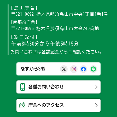
【烏山庁舎】
〒321-0692 栃木県那須烏山市中央1丁目1番1号
【南那須庁舎】
〒321-0595 栃木県那須烏山市大金240番地
【窓口受付】
午前8時30分から午後5時15分
お問い合わせは
各課紹介
からご確認ください。
那須烏山市公式X
那須烏山市公式Ins
那須烏山市公式
那須烏山
なすからSNS
各種お問い合わせ
庁舎へのアクセス