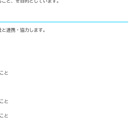
ること、を目的としています。
社と連携・協力します。
こと
こと
こと