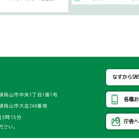
那須烏山市
なすからSN
県那須烏山市中央1丁目1番1号
各種お
県那須烏山市大金240番地
5時15分
庁舎へ
ださい。