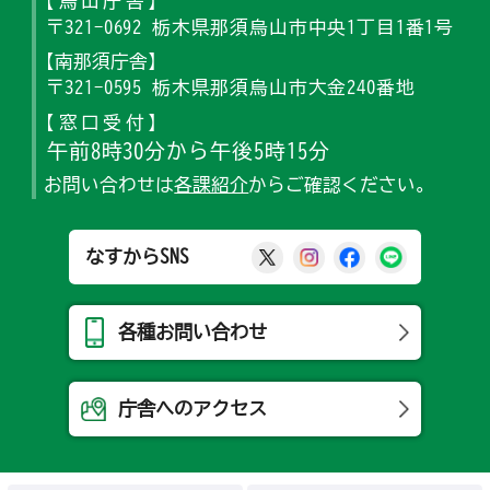
【烏山庁舎】
〒321-0692 栃木県那須烏山市中央1丁目1番1号
【南那須庁舎】
〒321-0595 栃木県那須烏山市大金240番地
【窓口受付】
午前8時30分から午後5時15分
お問い合わせは
各課紹介
からご確認ください。
那須烏山市公式X
那須烏山市公式Ins
那須烏山市公式
那須烏山
なすからSNS
各種お問い合わせ
庁舎へのアクセス