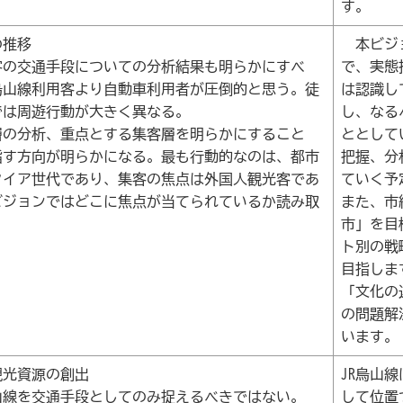
す。
の推移
本ビジョ
客の交通手段についての分析結果も明らかにすべ
で、実態
R烏山線利用客より自動車利用者が圧倒的と思う。徒
は認識し
では周遊行動が大きく異なる。
し、なる
層の分析、重点とする集客層を明らかにすること
ととして
指す方向が明らかになる。最も行動的なのは、都市
把握、分
タイア世代であり、集客の焦点は外国人観光客であ
ていく予
ビジョンではどこに焦点が当てられているか読み取
また、市
。
市」を目
ト別の戦
目指しま
「文化の
の問題解
います。
観光資源の創出
JR烏山
烏山線を交通手段としてのみ捉えるべきではない。
して位置