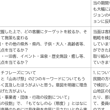
当の期間
も大幅に
ジョンの
ョンに反
把握した上で、どの客層にターゲットを絞るか、そ
当面は客
って施策も変わる
戦略を検
圏・その他の県外・県内、子供・大人・高齢者等、
していま
焦点を当てるか？
ができた
り・一泊客、イベント・温泉・歴史施設・癒し等、
取り組み
焦点を当てるか？
ていきま
ッチフレーズについて
1.につい
」と「山あげ祭」の2つのキーワードについてもう
民間の方
しく言及したほうがよいと思う。意図を明確に理念
で検討し
掲げた方がよい。
山地区の
市民・事業者・団体・行政の役割について」
たり、那
民の役割」で、「もてなしの心（態度）」とはなに
て、委員
識高揚のためには具体例を市民に示さないと自ら実
のです。