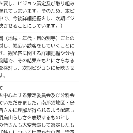
を要し、ビジョン策定及び取り組み
遅れてしまいます。そのため、本ビ
中で、今後詳細把握をし、次期ビジ
映させることにしています。）
層（地域・年代・目的別等）ごとの
討し、幅広い誘客をしていくことに
す。観光客に関する詳細把握や分析
段階で、その結果をもとにさらなる
を検討し、次期ビジョンに反映させ
す。
て
を中心とする策定委員会及び分科会
ていただきました。南那須地区・烏
皆さんに理解が得られるよう配慮し
須烏山らしさを表現するものとし
の皆さんも大変苦慮して選定したも
「鮎」については豊かな自然、活気