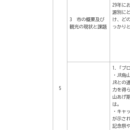
29年に
源別に
3 市の概要及び
け、ど
観光の現状と課題
っかり
1.「プ
・JR
JRと
5
力を得
山あげ
は。
・キャ
が示され
記念祭