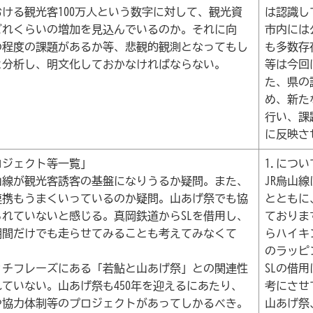
おける観光客100万人という数字に対して、観光資
は認識し
どれくらいの増加を見込んでいるのか。それに向
市内には
の程度の課題があるか等、悲観的観測となってもし
も多数存
と分析し、明文化しておかなければならない。
等は今回
た、県の
め、新た
行い、課
に反映さ
ロジェクト等一覧」
1.につい
烏山線が観光客誘客の基盤になりうるか疑問。また、
JR烏山
の連携もうまくいっているのか疑問。山あげ祭でも協
とともに
られていないと感じる。真岡鉄道からSLを借用し、
ておりま
期間だけでも走らせてみることも考えてみなくて
らハイキ
のラッピ
ッチフレーズにある「若鮎と山あげ祭」との関連性
SLの借
ていない。山あげ祭も450年を迎えるにあたり、
考にさせ
や協力体制等のプロジェクトがあってしかるべき。
山あげ祭