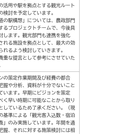
線の活用や駅を拠点とする観光ルート
の検討を予定しています。
道の駅構想」については、農政部門
するプロジェクトチームで、今後具
討します。観光部門も連携を強化
される施設を拠点として、最大の効
られるよう検討していきます。
貴重な提言として参考にさせていた
。
ンの策定作業期間及び経費の都合
把握や分析、資料が十分でないこと
ています。早期にビジョンを策定
べく早い時期に可能なことから取り
としているため了承ください。（現
の基準による「観光客入込数・宿泊
査」のみ実施しています。年間を通
把握、それに対する施策検討には相