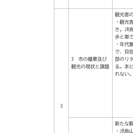
観光客
・観光
き。J
歩と車
・年代
で、目
3 市の概要及び
部のリ
観光の現状と課題
る。本
れない
3
新たな
・JR