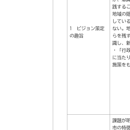
践する
地域の
してい
1 ビジョン策定
ない。
の趣旨
らを残
識し、
・「行
に当た
施策を
課題が
市の特