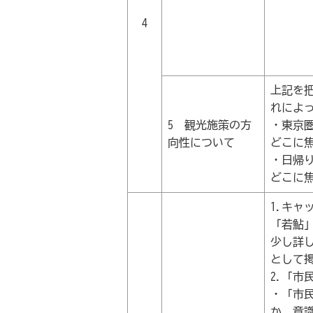
4
上記を
れによ
5 観光施策の方
・東京
向性について
どこに
・日帰
どこに
1.キャ
「若鮎
少し詳
として
2.「
・「市
か、意