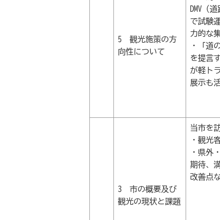
DMV（
で試験
力的な
5 観光施策の方
・「道
向性について
を提言
が軽ト
展示も
当市を
・観光
・県外
期待、
改善点
3 市の概要及び
観光の現状と課題