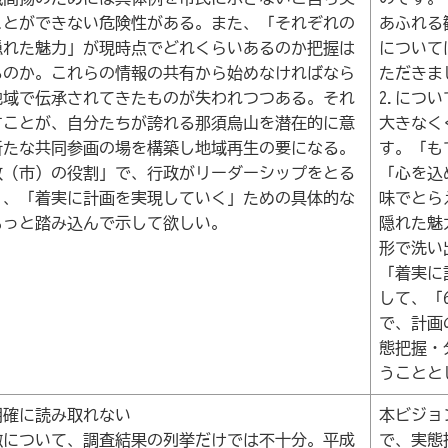
ことができない危険性がある。また、「それぞれの
あふれる
隠れた魅力」が現時点でどれくらいあるのか把握は
について
るのか。これらの情報の共有から始めなければなら
ただきま
地域で伝承されてきたものが失われつつある。それ
2.につい
すことが、自分たちが誇れる那須烏山を潜在的に意
大きなく
新たな共同参画の場を構築し地域再生の要になる。
す。「も
政（市）の役割」で、行政がリーダーシップをとる
「心を込
り、「着実に計画を実現していく」ための具体的な
味でとら
もっと踏み込んで示して欲しい。
隠れた魅
形で洗い
「着実に
して、「
で、計画
態把握・
うことと
明確に読み取れない
本ビジョ
徴について、調査結果の列挙だけでは不十分。平成
で、実態