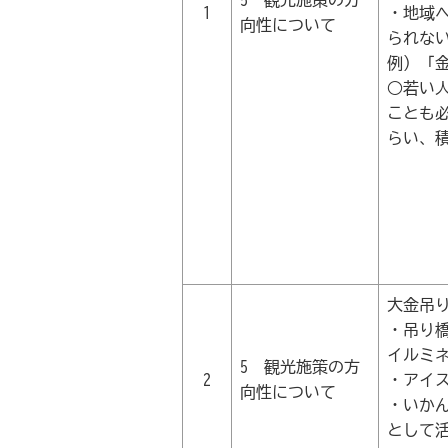
5 観光施策の方
1
・地域
向性について
られな
例）「
○若い
ことも
らい、
大金吊
・吊り
イルミ
5 観光施策の方
2
・アイ
向性について
・いか
として