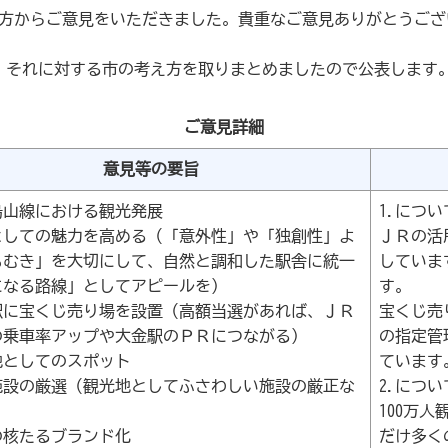
の方からご意見をいただきました。貴重なご意見ありがとうござ
、それに対する市の考え方を取りまとめましたので公表します
ご意見詳細
意見等の要旨
烏山線における観光発展
1.につい
としての魅力を高める（「意外性」や「独創性」よ
ＪＲの活
もむき」を大切にして、自然と調和した駅舎に統一
していま
になる路線」としてアピールを）
す。
駅に宝くじ売り場を設置（高額当選があれば、ＪＲ
宝くじ売
の乗車率アップや大金駅のＰＲにつながる）
の指定管
地としてのスポット
ています
施設の厳選（観光地としてふさわしい施設の厳正な
2.につい
100万
の核たるブランド化
だけ多く