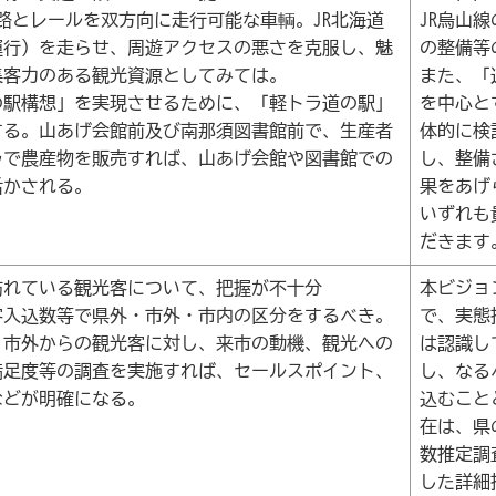
道路とレールを双方向に走行可能な車輌。JR北海道
JR烏山
運行）を走らせ、周遊アクセスの悪さを克服し、魅
の整備等
集客力のある観光資源としてみては。
また、「
の駅構想」を実現させるために、「軽トラ道の駅」
を中心と
する。山あげ会館前及び南那須図書館前で、生産者
体的に検
ラで農産物を販売すれば、山あげ会館や図書館での
し、整備
活かされる。
果をあげ
いずれも
だきます
訪れている観光客について、把握が不十分
本ビジョ
客入込数等で県外・市外・市内の区分をするべき。
で、実態
・市外からの観光客に対し、来市の動機、観光への
は認識し
満足度等の調査を実施すれば、セールスポイント、
し、なる
などが明確になる。
込むこと
在は、県
数推定調
した詳細