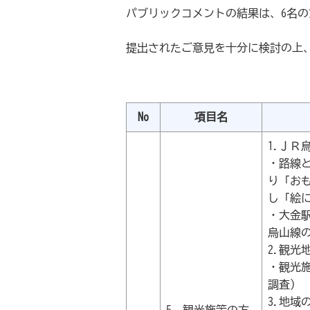
パブリックコメントの結果は、6名
提出されたご意見を十分に検討の上
No
項目名
1.ＪＲ
・路線
り「お
し「絵
・大金
烏山線
2.観光
・観光
調査）
3.地域