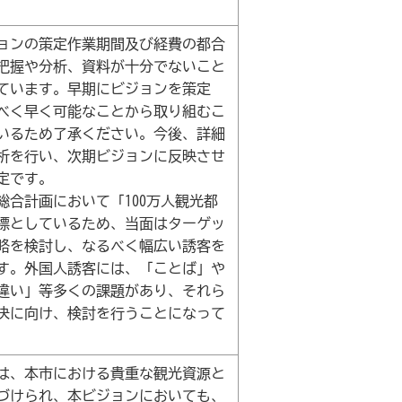
ンの策定作業期間及び経費の都合
把握や分析、資料が十分でないこと
ています。早期にビジョンを策定
べく早く可能なことから取り組むこ
いるため了承ください。今後、詳細
析を行い、次期ビジョンに反映させ
定です。
総合計画において「100万人観光都
標としているため、当面はターゲッ
略を検討し、なるべく幅広い誘客を
す。外国人誘客には、「ことば」や
違い」等多くの課題があり、それら
決に向け、検討を行うことになって
線は、本市における貴重な観光資源と
づけられ、本ビジョンにおいても、