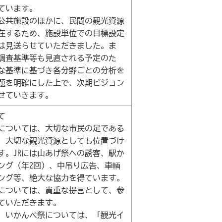
ています。
公共施設のほかに、民間の観光資源
在するため、施設単位での目標設定
は見送らせていただきました。ま
調査基準等も見直される予定のた
な基準に基づき各分野ごとの分析を
題を明確にした上で、次期ビジョン
せていきます。
て
線については、大切な市民の足である
、大切な観光資源としても位置づけ
す。JRには山あげ祭への誘客、駅か
ング（年2回）、中吊り広告、車輌
ング等、絶大な協力を得ています。
用については、貴重な提言として、参
ていただきます。
、いかんべ祭については、「観光イ