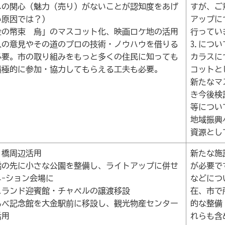
への関心（魅力（売り）がないことが認知度をあげ
すが、ご
い原因では？）
アップに
金の幣束 烏」のマスコット化、映画ロケ地の活用
行ってい
人の意見やその道のプロの技術・ノウハウを借りる
3.につい
必要。市の取り組みをもっと多くの住民に知っても
カラスに
積極的に参加・協力してもらえる工夫も必要。
コットと
新たなマ
き今後検
等につい
地域振興
資源とし
り橋周辺活用
新たな施
橋の先に小さな公園を整備し、ライトアップに併せ
が必要で
ネｰション会場に
などにつ
スランド迎賓館・チャペルの譲渡移設
在、市で
んべ記念館を大金駅前に移設し、観光物産センター
的な整備
活用
れらも含