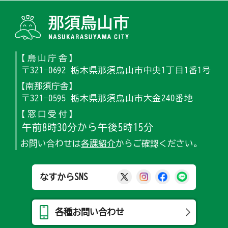
那須烏山
【烏山庁舎】
〒321-0692 栃木県那須烏山市中央1丁目1番1号
【南那須庁舎】
〒321-0595 栃木県那須烏山市大金240番地
【窓口受付】
午前8時30分から午後5時15分
お問い合わせは
各課紹介
からご確認ください。
那須烏山市公式X
那須烏山市公式Ins
那須烏山市公式
那須烏山
なすからSNS
各種お問い合わせ