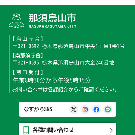
那須烏山
【烏山庁舎】
〒321-0692 栃木県那須烏山市中央1丁目1番1号
【南那須庁舎】
〒321-0595 栃木県那須烏山市大金240番地
【窓口受付】
午前8時30分から午後5時15分
お問い合わせは
各課紹介
からご確認ください。
那須烏山市公式X
那須烏山市公式Ins
那須烏山市公式
那須烏山
なすからSNS
各種お問い合わせ