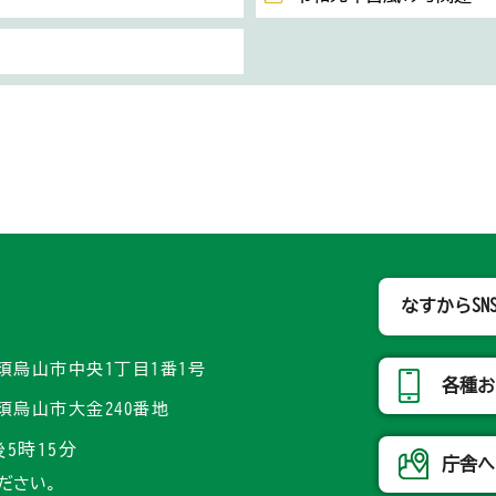
那須烏山市
なすからSN
県那須烏山市中央1丁目1番1号
各種お
県那須烏山市大金240番地
5時15分
庁舎へ
ださい。