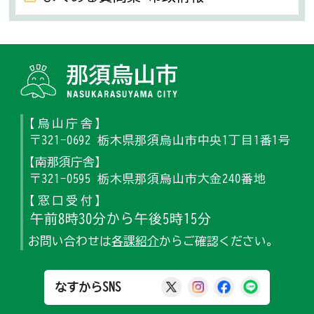
那須烏山
【烏山庁舎】
〒321-0692 栃木県那須烏山市中央1丁目1番1号
【南那須庁舎】
〒321-0595 栃木県那須烏山市大金240番地
【窓口受付】
午前8時30分から午後5時15分
お問い合わせは
各課紹介
からご確認ください。
那須烏山市公式X
那須烏山市公式Ins
那須烏山市公式
那須烏山
なすからSNS