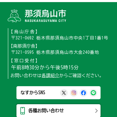
那須烏山
【烏山庁舎】
〒321-0692 栃木県那須烏山市中央1丁目1番1号
【南那須庁舎】
〒321-0595 栃木県那須烏山市大金240番地
【窓口受付】
午前8時30分から午後5時15分
お問い合わせは
各課紹介
からご確認ください。
那須烏山市公式X
那須烏山市公式Ins
那須烏山市公式
那須烏山
なすからSNS
各種お問い合わせ