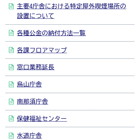
主要4庁舎における特定屋外喫煙場所の
設置について
各種公金の納付方法一覧
各課フロアマップ
窓口業務延長
烏山庁舎
南那須庁舎
保健福祉センター
水道庁舎