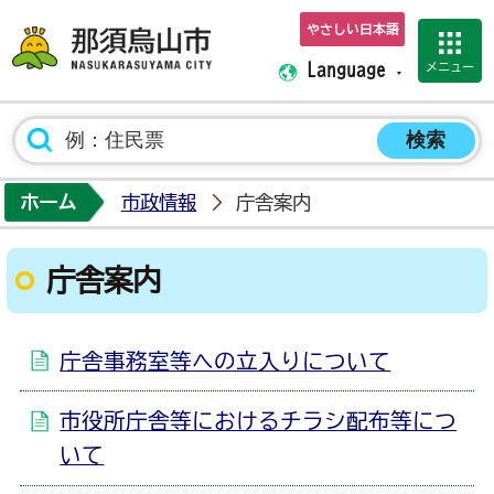
やさしい日本語
那須烏山市ホーム
メニュー
Language
ホーム
市政情報
庁舎案内
庁舎案内
庁舎事務室等への立入りについて
市役所庁舎等におけるチラシ配布等につ
いて