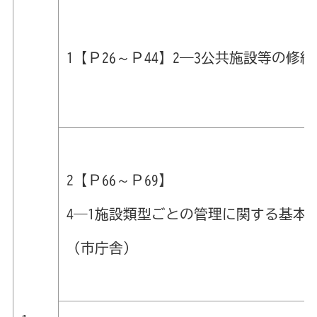
1【Ｐ26～Ｐ44】2―3公共施設等
2【Ｐ66～Ｐ69】
4―1施設類型ごとの管理に関する基本
（市庁舎）